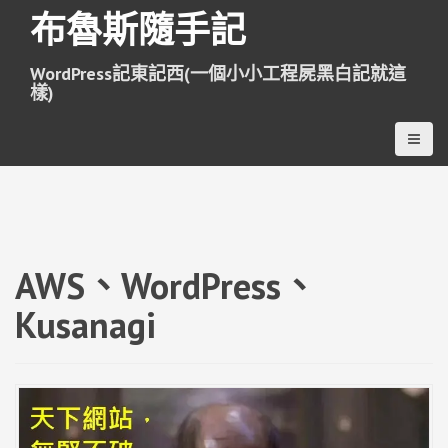
跳
布魯斯隨手記
至
主
WordPress記東記西(一個小小工程屍黑白記就這
要
樣)
內
容
AWS、WordPress、
Kusanagi