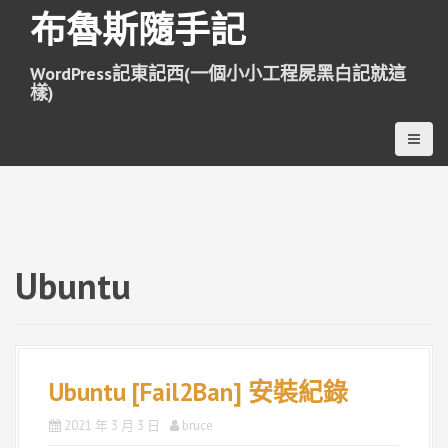
跳
布魯斯隨手記
至
主
WordPress記東記西(一個小小工程屍黑白記就這
要
樣)
內
容
Ubuntu
Ubuntu [Fail2Ban] 安裝紀錄
2021 年 3 月 3 日
bruce