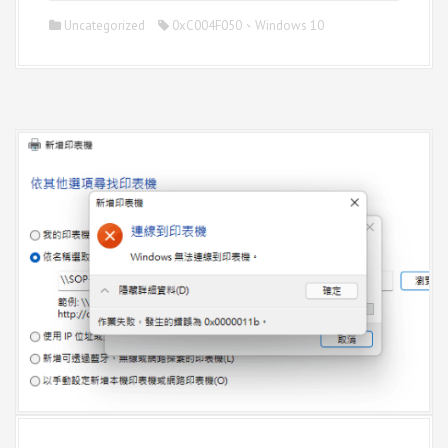
Uncategorized
0xC004F050
、
Windows 10