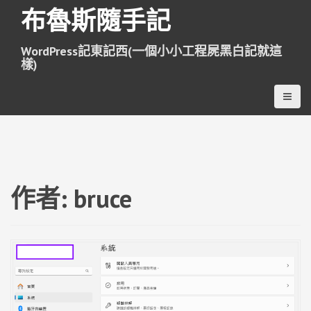
跳
布魯斯隨手記
至
主
WordPress記東記西(一個小小工程屍黑白記就這
要
樣)
內
容
作者:
bruce