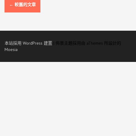
文
←
較舊的文章
章
導
覽
本站採用 WordPress 建置
|
佈景主題採用由 aThemes 所設計的
列
Moesia