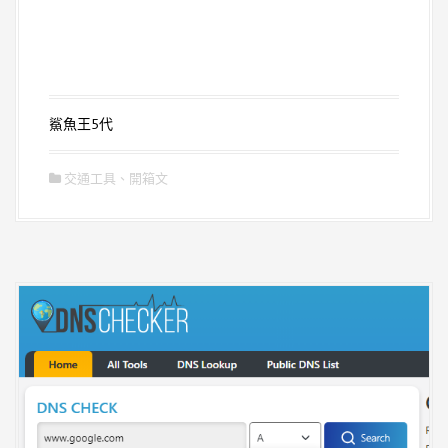
鯊魚王5代
交通工具
、
開箱文