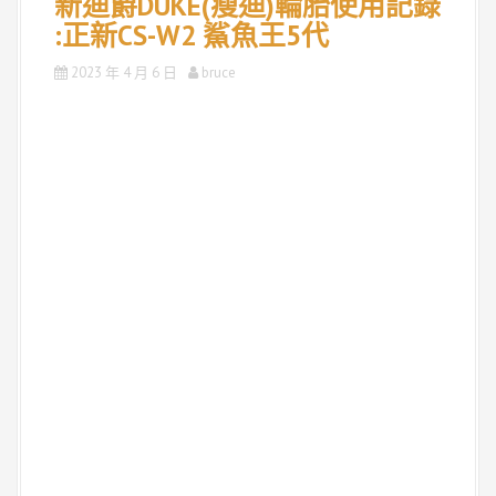
新迪爵DUKE(瘦迪)輪胎使用記錄
:正新CS-W2 鯊魚王5代
2023 年 4 月 6 日
bruce