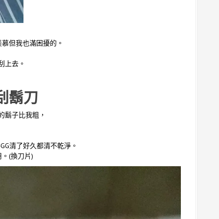
羨慕但我也滿困擾的。
刮上去。
 刮鬍刀
的鬍子比我粗，
GG清了好久都清不乾淨。
。(換刀片)