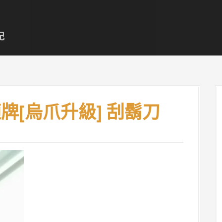
記
舒適牌[烏爪升級] 刮鬍刀