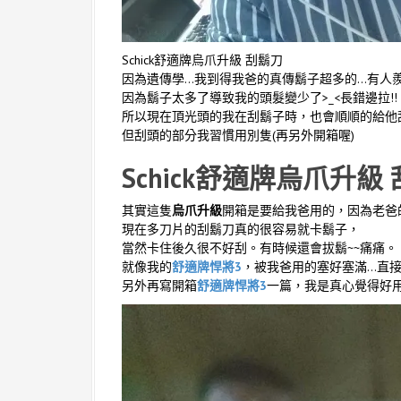
Schick舒適牌烏爪升級 刮鬍刀
因為遺傳學…我到得我爸的真傳鬍子超多的…有人
因為鬍子太多了導致我的頭髮變少了>_<長錯邊拉!!
所以現在頂光頭的我在刮鬍子時，也會順順的給他
但刮頭的部分我習慣用別隻(再另外開箱喔)
Schick舒適牌烏爪升級
其實這隻
烏爪升級
開箱是要給我爸用的，因為老爸
現在多刀片的刮鬍刀真的很容易就卡鬍子，
當然卡住後久很不好刮。有時候還會拔鬍~~痛痛。
就像我的
舒適牌悍將3
，被我爸用的塞好塞滿…直接
另外再寫開箱
舒適牌悍將3
一篇，我是真心覺得好用