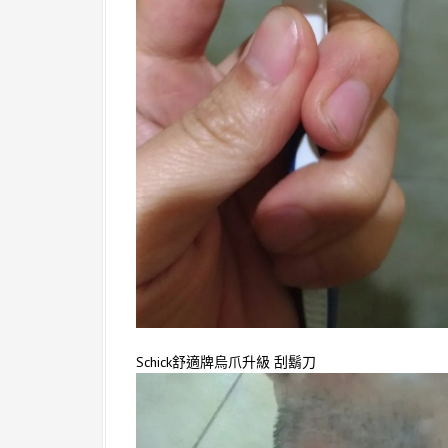
Schick舒適牌烏爪升級 刮鬍刀