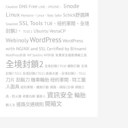
linode
DNS
Free
Cloudron
LINE、IPHONE、
Linux
Schick舒適牌
Monitorix、Linux、Tools
Safari
SSL
Tools
TU8、紐約軍閥、全境
Snapshot
封鎖2、
Ubuntu
VestaCP
TU10.1
WordPress
Webinoly
WordPress
with NGINX and SSL Certified by Bitnami
WordPress外掛
WP Synchro
WP外掛
免費安全檔案傳輸工具
全境封鎖2
全境封鎖2 TU10 鐵駒行動
全境
封鎖2 TU11
全境封鎖2-TU11 高峰大廈、全境封鎖2、TU11
刀片
刮鬍刀
機車輪胎
紐約軍閥 - 特工獵
人面具
紐約軍閥、鐵駒行動
網路、網段C計算
網路工
資訊安全
輪胎
具、防火牆
老饕功績
薑餅人
開箱文
道路交通規則
輸入法