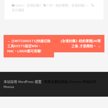
Game
、
全境封鎖2
TU8、紐約軍閥、全境封鎖2、
永久連結
文
←
[SWITCHHOSTS]快速切換
[全境封鎖2-紐約軍閥]40等
章
工具HOSTS設定WIN、
之後..才是開始。
→
MAC、LINUX都可用喔!
導
覽
本站採用 WordPress 建置
|
佈景主題採用由 aThemes 所設計的
Moesia