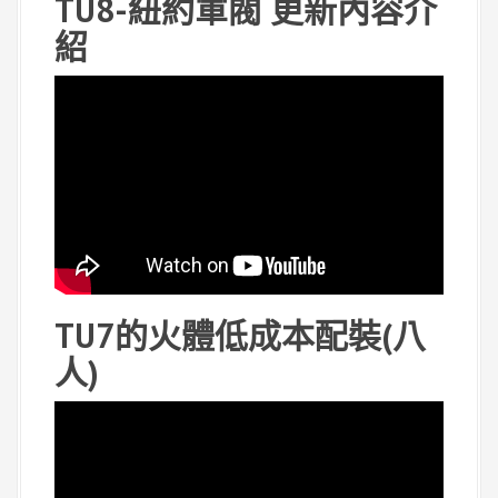
TU8-紐約軍閥 更新內容介
紹
TU7的火體低成本配裝(八
人)