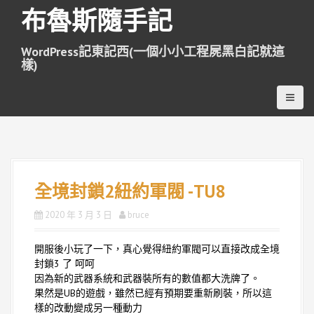
跳
布魯斯隨手記
至
主
WordPress記東記西(一個小小工程屍黑白記就這
要
樣)
內
容
全境封鎖2紐約軍閥 -TU8
2020 年 3 月 3 日
bruce
開服後小玩了一下，真心覺得紐約軍閥可以直接改成全境
封鎖3 了 呵呵
因為新的武器系統和武器裝所有的數值都大洗牌了。
果然是UB的遊戲，雖然已經有預期要重新刷裝，所以這
樣的改動變成另一種動力