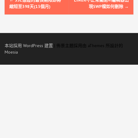
章
縮短至398天(13個月)
現SWP檔如何刪除
→
導
覽
本站採用 WordPress 建置
|
佈景主題採用由 aThemes 所設計的
Moesia