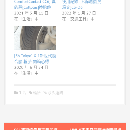
ComfortContact CC6] 真
使用記錄 :正新輪胎[開
的靜[Coltplus]換胎趣
箱文]CS-O6
2021 年 3 月 11 日
2022 年 1 月 27 日
在「生活」中
在「交通工具」中
[5A-Tokyo] X-1新世代複
合胎 輪胎 開箱心得
2020 年 6 月 24 日
在「生活」中
生活
輪胎
永久連結
文
←
SSL憑證的最長期限即將
LINUX不正常關閉VI編輯器出