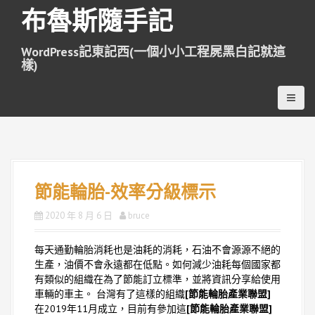
跳
布魯斯隨手記
至
主
WordPress記東記西(一個小小工程屍黑白記就這
要
樣)
內
容
節能輪胎-效率分級標示
2020 年 8 月 6 日
bruce
每天通勤輪胎消耗也是油耗的消耗，石油不會源源不絕的
生產，油價不會永遠都在低點。如何減少油耗每個國家都
有類似的組織在為了節能訂立標準，並將資訊分享給使用
車輛的車主。 台灣有了這樣的組織
[節能輪胎產業聯盟]
在2019年11月成立，目前有參加這
[節能輪胎產業聯盟]