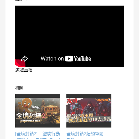
遊戲直播
相關
[全境封鎖2] – 鐵駒行動
全境封鎖2紐約軍閥 -