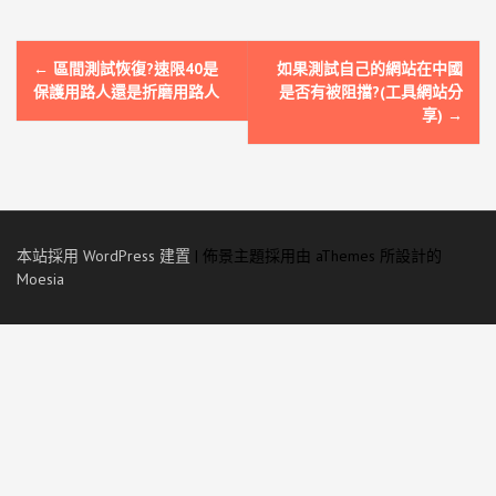
文
←
區間測試恢復?速限40是
如果測試自己的網站在中國
章
保護用路人還是折磨用路人
是否有被阻擋?(工具網站分
享)
→
導
覽
本站採用 WordPress 建置
|
佈景主題採用由 aThemes 所設計的
Moesia