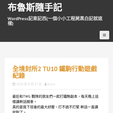
跳
布魯斯隨手記
至
主
WordPress記東記西(一個小小工程屍黑白記就這
要
樣)
內
容
全境封所2 TU10 鐵駒行動遊戲
紀錄
2020 年 8 月 27 日
bruce
最近和TWG 戰隊的朋友們一起打鐵駒副本，每天晚上這
樣講幹話開車。
真的是我下班後的最大紓壓，打不過不打緊 幹話一直講
就對了。