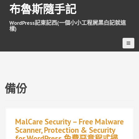
跳
布魯斯隨手記
至
主
WordPress記東記西(一個小小工程屍黑白記就這
要
樣)
內
容
備份
MalCare Security – Free Malware
Scanner, Protection & Security
for WordPress 免費惡意程式掃