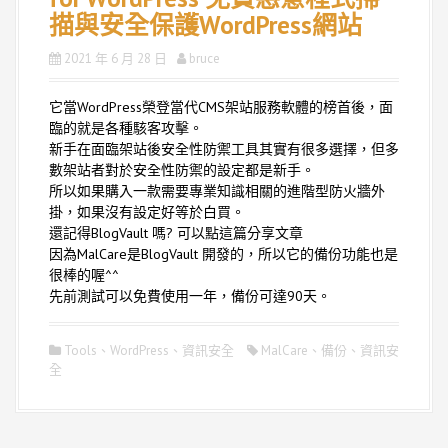
描與安全保護WordPress網站
2021 年 6 月 28 日
bruce
它當WordPress榮登當代CMS架站服務軟體的榜首後，面
臨的就是各種駭客攻擊。
新手在面臨架站後安全性防禦工具其實有很多選擇，但多
數架站者對於安全性防禦的設定都是新手。
所以如果購入一款需要專業知識相關的進階型防火牆外
掛，如果沒有設定好等於白買。
還記得BlogVault 嗎? 可以點這篇分享文章
因為MalCare是BlogVault 開發的，所以它的備份功能也是
很棒的喔^^
先前測試可以免費使用一年，備份可達90天。
Tools
、
WordPress
、
資訊安全
MalCare
、
備份
、
資訊安
全