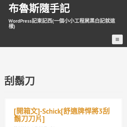
跳
布魯斯隨手記
至
主
WordPress記東記西(一個小小工程屍黑白記就這
要
樣)
內
容
刮鬍刀
[開箱文]-Schick[舒適牌悍將3刮
鬍刀刀片]