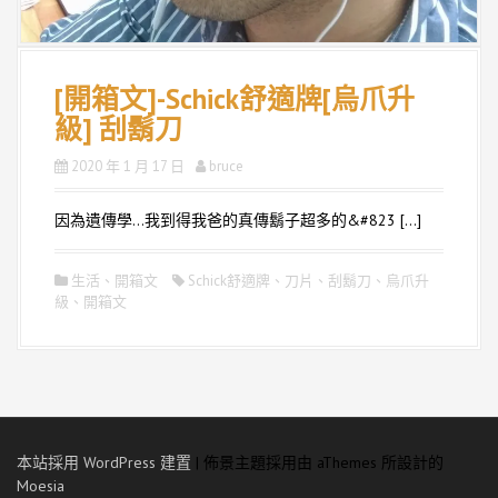
[開箱文]-Schick舒適牌[烏爪升
級] 刮鬍刀
2020 年 1 月 17 日
bruce
因為遺傳學…我到得我爸的真傳鬍子超多的&#823 […]
生活
、
開箱文
Schick舒適牌
、
刀片
、
刮鬍刀
、
烏爪升
級
、
開箱文
本站採用 WordPress 建置
|
佈景主題採用由 aThemes 所設計的
Moesia