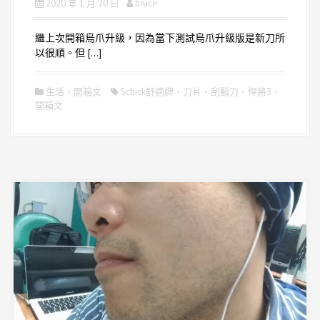
2020 年 1 月 20 日
bruce
繼上次開箱烏爪升級，因為當下測試烏爪升級版是新刀所
以很順。但 […]
生活
、
開箱文
Schick舒適牌
、
刀片
、
刮鬍刀
、
悍將3
、
開箱文