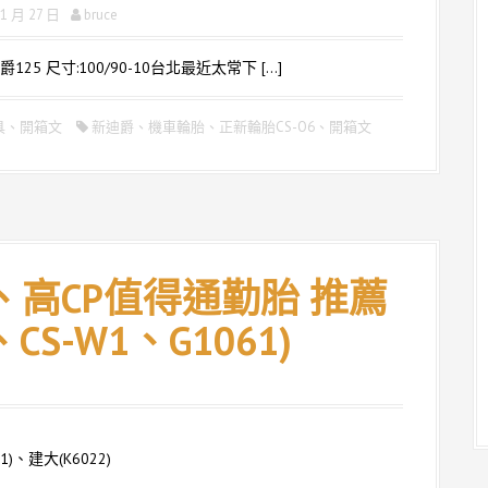
 1 月 27 日
bruce
爵125 尺寸:100/90-10台北最近太常下 […]
具
、
開箱文
新迪爵
、
機車輪胎
、
正新輪胎CS-O6
、
開箱文
、高CP值得通勤胎 推薦
CS-W1、G1061)
)、建大(K6022)