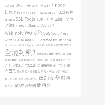
linode
DNS
Free
Cloudron
LINE、IPHONE、
Linux
Schick舒適牌
Monitorix、Linux、Tools
Safari
SSL
Tools
TU8、紐約軍閥、全境
Snapshot
封鎖2、
Ubuntu
VestaCP
TU10.1
WordPress
Webinoly
WordPress
with NGINX and SSL Certified by Bitnami
WordPress外掛
WP Synchro
WP外掛
免費安全檔案傳輸工具
全境封鎖2
全境封鎖2 TU10 鐵駒行動
全境
封鎖2 TU11
全境封鎖2-TU11 高峰大廈、全境封鎖2、TU11
刀片
刮鬍刀
機車輪胎
紐約軍閥 - 特工獵
人面具
紐約軍閥、鐵駒行動
網路、網段C計算
網路工
資訊安全
輪胎
具、防火牆
老饕功績
薑餅人
開箱文
道路交通規則
輸入法