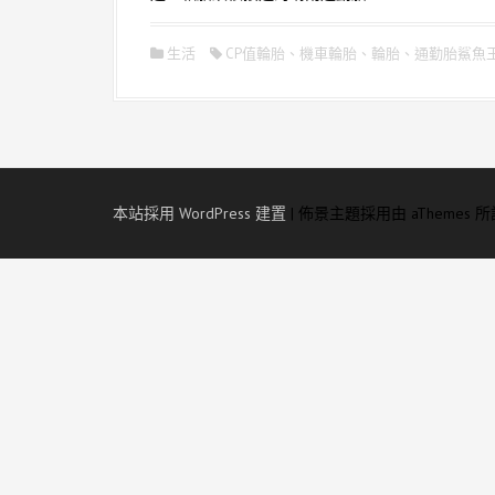
生活
CP值輪胎
、
機車輪胎
、
輪胎
、
通勤胎鯊魚王4代
本站採用 WordPress 建置
|
佈景主題採用由 aThemes 