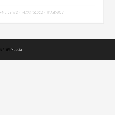
(CS-W1)、固滿德(G1061)、建大(K6022)
所設計的
Moesia