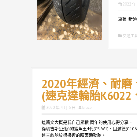
2022 年
車種: 新迪
交通工
2020年經濟、耐磨
(速克達輪胎K6022、
2020 年 4 月 6 日
bruce
這篇文大概是我自己累積 兩年的使用心得分享。
從瑪吉斯(正新)的鯊魚王4代(CS-W1)、固滿德(G1061
這三款胎紋很接近的晴雨通勤胎。