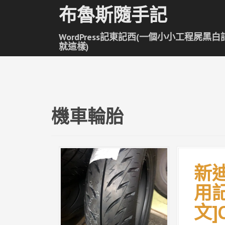
跳
布魯斯隨手記
至
主
WordPress記東記西(一個小小工程屍黑白
要
就這樣)
內
容
機車輪胎
新迪
用記
文]C