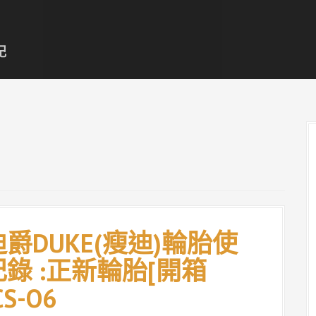
記
爵DUKE(瘦迪)輪胎使
錄 :正新輪胎[開箱
S-O6