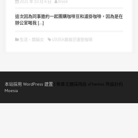
2021 年 10 月 6 日
bruce
這次因為同事邀約一起團購咖啡豆和濾掛咖啡，因為是在
辦公室喝我 […]
生活
、
開箱文
LOUISA路易莎濾掛咖啡
本站採用 WordPress 建置
|
佈景主題採用由 aThemes 所設計的
Moesia