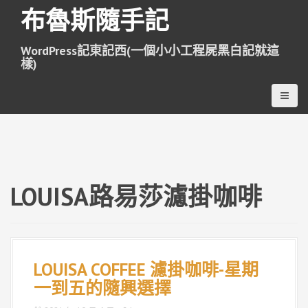
跳
布魯斯隨手記
至
主
WordPress記東記西(一個小小工程屍黑白記就這
要
樣)
內
容
LOUISA路易莎濾掛咖啡
LOUISA COFFEE 濾掛咖啡-星期
一到五的隨興選擇