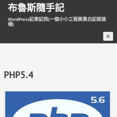
跳
布魯斯隨手記
至
主
WordPress記東記西(一個小小工程屍黑白記就這
要
樣)
內
容
PHP5.4