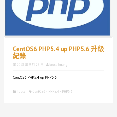
CentOS6 PHP5.4 up PHP5.6 升級
紀錄
2018 年 9 月 25 日
bruce huang
CentOS6 PHP5.4 up PHP5.6
Tools
CentOS6
、
PHP5.4
、
PHP5.6