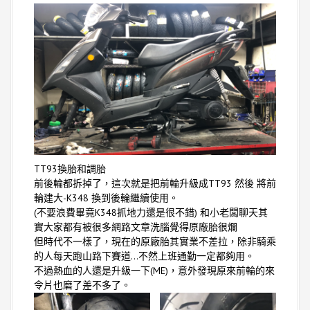
TT93換胎和調胎
前後輪都拆掉了，這次就是把前輪升級成TT93 然後 將前
輪建大-K348 換到後輪繼續使用。
(不要浪費畢竟K348抓地力還是很不錯) 和小老闆聊天其
實大家都有被很多網路文章洗腦覺得原廠胎很爛
但時代不一樣了，現在的原廠胎其實業不差拉，除非騎乘
的人每天跑山路下賽道…不然上班通勤一定都夠用。
不過熱血的人還是升級一下(ME)，意外發現原來前輪的來
令片也磨了差不多了。