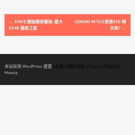
文
←
SYM七期迪爵原廠胎-建大
LENOVO M702S更換SSD 頻
章
K348 道路之星
失敗?
→
導
覽
本站採用 WordPress 建置
|
佈景主題採用由 aThemes 所設計的
Moesia