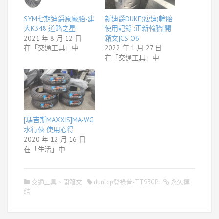
SYM七期迪爵原廠胎-建
新迪爵DUKE(瘦迪)輪胎
大K348 道路之星
使用記錄 :正新輪胎[開
2021 年 8 月 12 日
箱文]CS-O6
在「交通工具」中
2022 年 1 月 27 日
在「交通工具」中
[瑪吉斯MAXXIS]MA-WG
水行俠 使用心得
2020 年 12 月 16 日
在「生活」中
交通工具
、
開箱文
dunlop登祿普-TT93GP
永久連
結