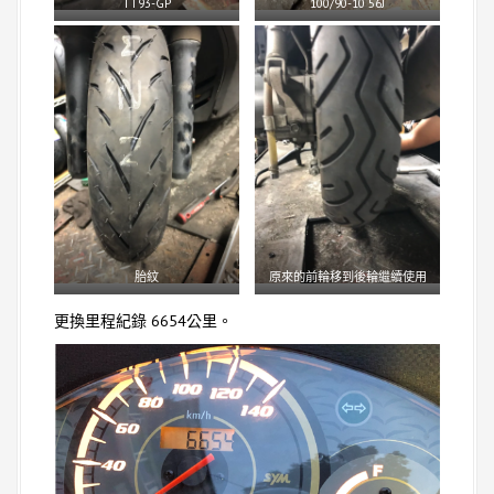
TT93-GP
100/90-10 56J
胎紋
原來的前輪移到後輪繼續使用
更換里程紀錄 6654公里。