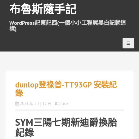
跳
布魯斯隨手記
至
主
WordPress記東記西(一個小小工程屍黑白記就這
要
樣)
內
容
dunlop登祿普-TT93GP 安裝紀
錄
2021 年 8 月 17 日
bruce
SYM三陽七期新迪爵換胎
紀錄