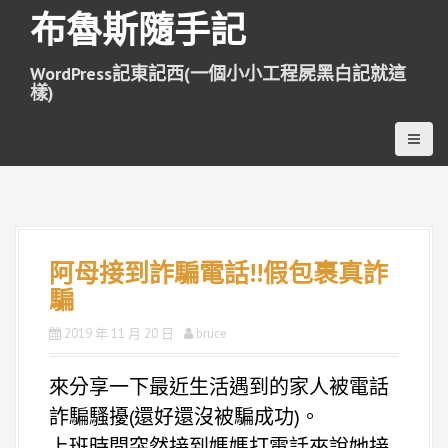
跳
布魯斯隨手記
至
主
WordPress記東記西(一個小小工程屍黑白記就這
要
樣)
內
容
阿母接到詐騙電話!!假包裹真詐
騙
2019 年 11 月 20 日
bruce
來分享一下最近生活遇到的家人被電話
詐騙騷擾(還好還沒被騙成功)。
上班時間突然接到媽媽打電話來說她接