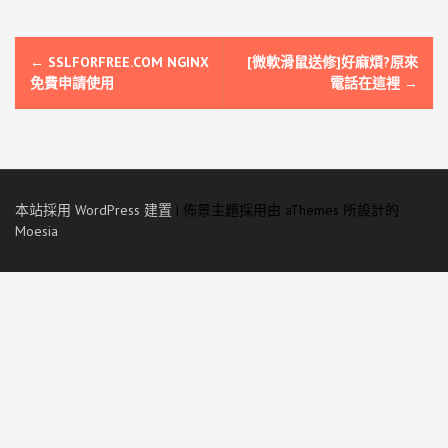
文
←
SSLFORFREE.COM NGINX
[微軟滑鼠送修]好麻煩?原來
章
免費申請使用
電話在這裡
→
導
覽
本站採用 WordPress 建置
|
佈景主題採用由 aThemes 所設計的
Moesia