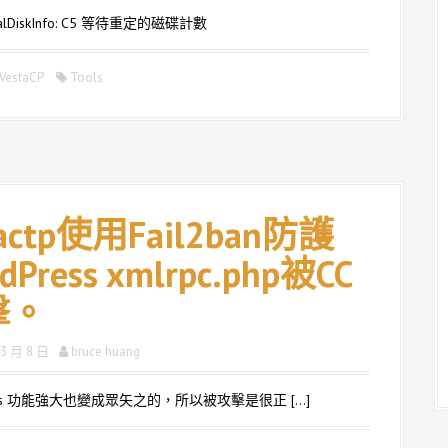
alDiskInfo: C5 等待重定的磁碟計數
VestaCP
Tools
sactp使用Fail2ban防護
dPress xmlrpc.php被CC
擊。
 3 月 8 日
bruce huang
ress 功能強大也變成眾矢之的，所以被攻擊是很正 […]