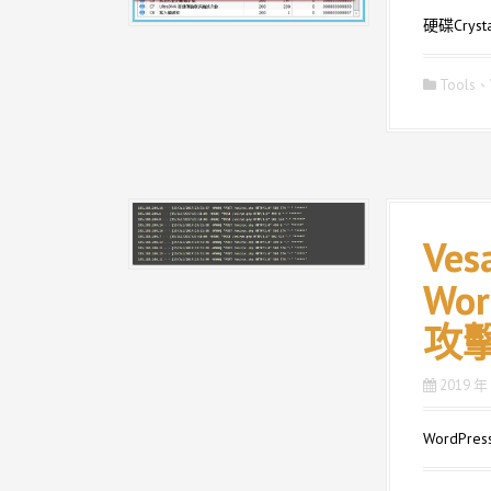
硬碟Cryst
Tools
、
Ve
Wor
攻
2019 年
WordP