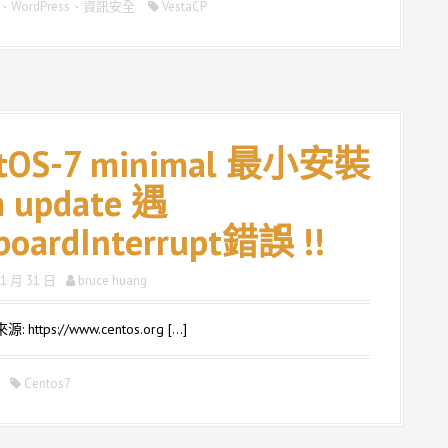
、
WordPress
、
資訊安全
VestaCP
tOS-7 minimal 最小安裝
 update 遇
boardInterrupt錯誤 !!
 1 月 31 日
bruce huang
https://www.centos.org […]
Centos7