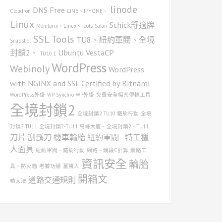
linode
DNS
Free
Cloudron
LINE、IPHONE、
Linux
Schick舒適牌
Monitorix、Linux、Tools
Safari
SSL
Tools
TU8、紐約軍閥、全境
Snapshot
封鎖2、
Ubuntu
VestaCP
TU10.1
WordPress
Webinoly
WordPress
with NGINX and SSL Certified by Bitnami
WordPress外掛
WP Synchro
WP外掛
免費安全檔案傳輸工具
全境封鎖2
全境封鎖2 TU10 鐵駒行動
全境
封鎖2 TU11
全境封鎖2-TU11 高峰大廈、全境封鎖2、TU11
刀片
刮鬍刀
機車輪胎
紐約軍閥 - 特工獵
人面具
紐約軍閥、鐵駒行動
網路、網段C計算
網路工
資訊安全
輪胎
具、防火牆
老饕功績
薑餅人
開箱文
道路交通規則
輸入法