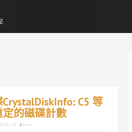
記
rystalDiskInfo: C5 等
重定的磁碟計數
 10 月 5 日
bruce