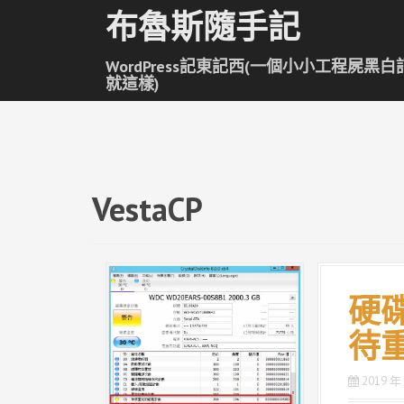
跳
布魯斯隨手記
至
主
WordPress記東記西(一個小小工程屍黑白
要
就這樣)
內
容
VestaCP
硬碟C
待
2019 年