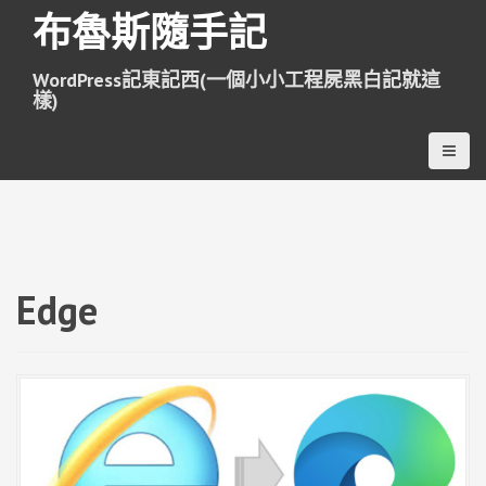
跳
布魯斯隨手記
至
主
WordPress記東記西(一個小小工程屍黑白記就這
要
樣)
內
容
Edge