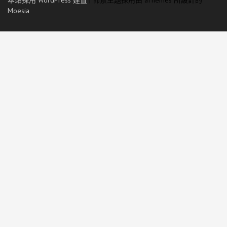
本站採用 WordPress 建置
|
佈景主題採用由 aThemes 所設計的
Moesia